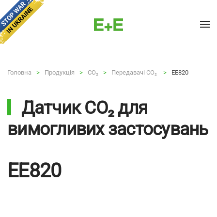
Skip to main content
Головна
Продукція
CO₂
Передавачі CO₂
EE820
Датчик CO₂ для
вимогливих застосувань
EE820