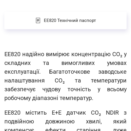
EE820 Технічний паспорт
EE820 надійно вимірює концентрацію CO₂ у
складних та вимогливих умовах
експлуатації. Багатоточкове заводське
налаштування CO₂ та температури
забезпечує чудову точність у всьому
робочому діапазоні температур.
EE820 містить E+E датчик CO₂ NDIR з
подвійною довжиною хвилі, який
компенсує ефекти старіння, дуже