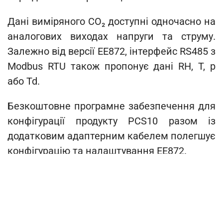
Дані виміряного CO₂ доступні одночасно на
аналогових виходах напруги та струму.
Залежно від версії EE872, інтерфейс RS485 з
Modbus RTU також пропонує дані RH, T, p
або Td.
Безкоштовне програмне забезпечення для
конфігурації продукту PCS10 разом із
додатковим адаптерним кабелем полегшує
конфігурацію та налаштування EE872.
Sigma 05 - Модульна
сенсорна платформа