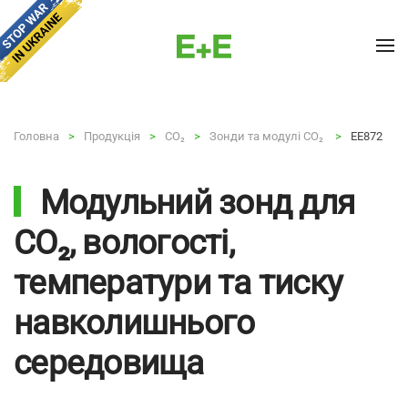
Skip to main content
Головна
Продукція
CO₂
Зонди та модулі CO₂
EE872
Модульний зонд для
CO₂, вологості,
температури та тиску
навколишнього
середовища