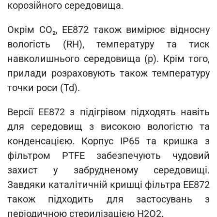
корозійного середовища.
Окрім CO₂, EE872 також вимірює відносну
вологість (RH), температуру та тиск
навколишнього середовища (p). Крім того,
прилади розраховують також температуру
точки роси (Td).
Версії EE872 з підігрівом підходять навіть
для середовищ з високою вологістю та
конденсацією. Корпус IP65 та кришка з
фільтром PTFE забезпечують чудовий
захист у забрудненому середовищі.
Завдяки каталітичній кришці фільтра EE872
також підходить для застосувань з
періодичною стерилізацією H2O2.